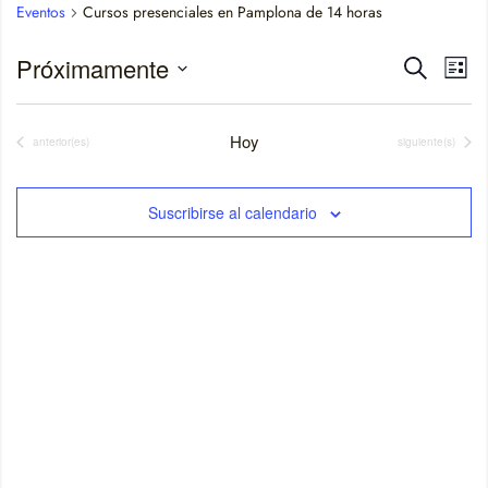
Eventos
Cursos presenciales en Pamplona de 14 horas
Naveg
Na
Próximamente
Buscar
Lista
de
Seleccionar
de
fecha.
vis
Hoy
Eventos
Eventos
anterior(es)
siguiente(s)
búsqu
de
y
Ev
Suscribirse al calendario
vistas
de
Event